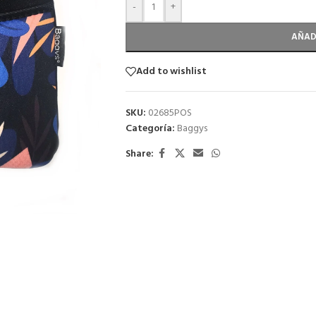
-
+
AÑAD
Add to wishlist
SKU:
02685POS
Categoría:
Baggys
Share: