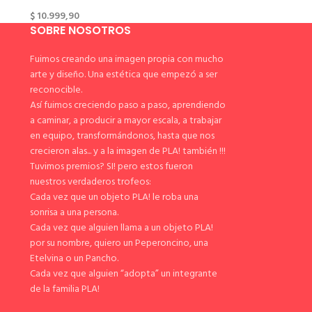
$
10.999,90
SOBRE NOSOTROS
Fuimos creando una imagen propia con mucho
arte y diseño. Una estética que empezó a ser
reconocible.
Así fuimos creciendo paso a paso, aprendiendo
a caminar, a producir a mayor escala, a trabajar
en equipo, transformándonos, hasta que nos
crecieron alas... y a la imagen de PLA! también !!!
Tuvimos premios? SI! pero estos fueron
nuestros verdaderos trofeos:
Cada vez que un objeto PLA! le roba una
sonrisa a una persona.
Cada vez que alguien llama a un objeto PLA!
por su nombre, quiero un Peperoncino, una
Etelvina o un Pancho.
Cada vez que alguien “adopta” un integrante
de la familia PLA!