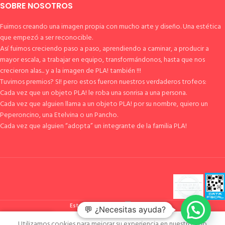
SOBRE NOSOTROS
Fuimos creando una imagen propia con mucho arte y diseño. Una estética
que empezó a ser reconocible.
Así fuimos creciendo paso a paso, aprendiendo a caminar, a producir a
mayor escala, a trabajar en equipo, transformándonos, hasta que nos
crecieron alas... y a la imagen de PLA! también !!!
Tuvimos premios? SI! pero estos fueron nuestros verdaderos trofeos:
Cada vez que un objeto PLA! le roba una sonrisa a una persona.
Cada vez que alguien llama a un objeto PLA! por su nombre, quiero un
Peperoncino, una Etelvina o un Pancho.
Cada vez que alguien “adopta” un integrante de la familia PLA!
Esto es pla!
2023
💬 ¿Necesitas ayuda?
Utilizamos cookies para mejorar su experiencia en nuestro sitio