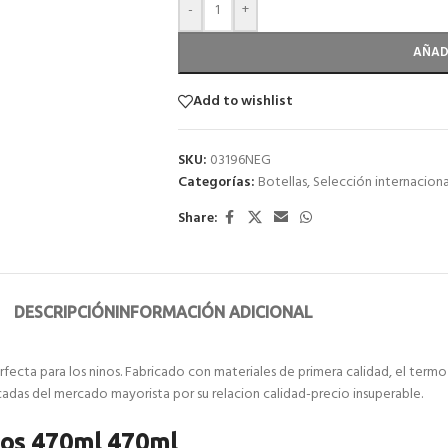
-
+
AÑAD
Add to wishlist
SKU:
03196NEG
Categorías:
Botellas
,
Selección internaciona
Share:
DESCRIPCIÓN
INFORMACIÓN ADICIONAL
fecta para los ninos. Fabricado con materiales de primera calidad, el termo
das del mercado mayorista por su relacion calidad-precio insuperable.
rmos 470ml 470ml