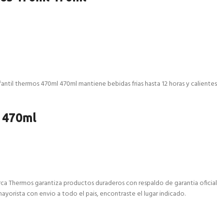
ntil thermos 470ml 470ml mantiene bebidas frias hasta 12 horas y calientes ha
s 470ml
arca Thermos garantiza productos duraderos con respaldo de garantia oficia
ayorista con envio a todo el pais, encontraste el lugar indicado.