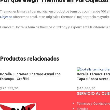
Por que elegir Thermos en Pla Objetos?
Thermos es la marca lider mundial en productos termicos con mas de 100 ano
Objetos
ofrecemos productos originales Thermos al mejor precio mayorista
Compra tu botella termica thermos 710ml hoy y experimenta la diferencia 
Productos relacionados
Botella Funtainer Thermos 410ml con
Botella Térmica Te
Estampa - Graffiti
Tapa a Rosca Acero
$
74.999,90
$
44.999,90
SERVICIO AL CLI
Términos y Condicione
Tiendas