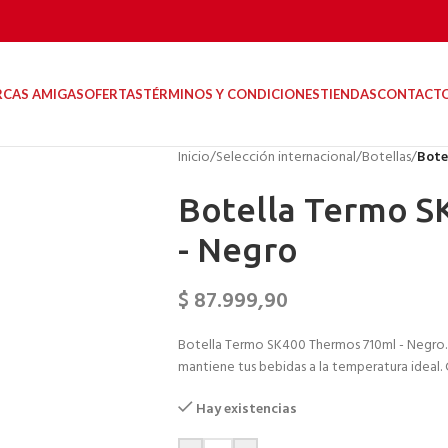
RCAS AMIGAS
OFERTAS
TÉRMINOS Y CONDICIONES
TIENDAS
CONTACT
Inicio
/
Selección internacional
/
Botellas
/
Bote
Botella Termo S
- Negro
$
87.999,90
Botella Termo SK400 Thermos 710ml - Negro. 
mantiene tus bebidas a la temperatura ideal. 
Hay existencias