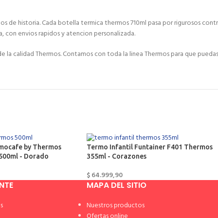
s de historia. Cada botella termica thermos 710ml pasa por rigurosos contro
, con envios rapidos y atencion personalizada.
de la calidad Thermos. Contamos con toda la linea Thermos para que pueda
rmocafe by Thermos
Termo Infantil Funtainer F401 Thermos
 500ml - Dorado
355ml - Corazones
$
64.999,90
ENTE
MAPA DEL SITIO
s
Nuestros productos
Ofertas online