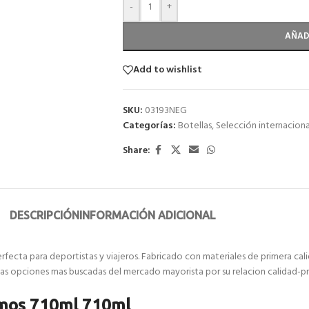
-
+
AÑAD
Add to wishlist
SKU:
03193NEG
Categorías:
Botellas
,
Selección internaciona
Share:
DESCRIPCIÓN
INFORMACIÓN ADICIONAL
rfecta para deportistas y viajeros. Fabricado con materiales de primera ca
las opciones mas buscadas del mercado mayorista por su relacion calidad-pr
ermos 710ml 710ml