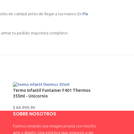
les de calidad antes de llegar a tus manos. En
Pla
s armar tu pedido mayorista completo.
Termo Infantil Funtainer F401 Thermos
355ml - Unicornio
$
64.999,90
SOBRE NOSOTROS
Fuimos creando una imagen propia con mucho
arte y diseño. Una estética que empezó a ser