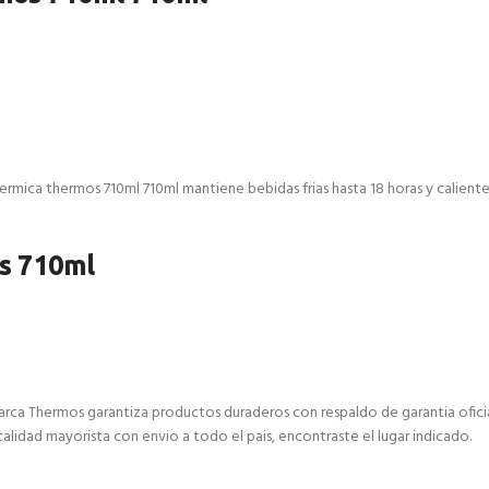
ermica thermos 710ml 710ml mantiene bebidas frias hasta 18 horas y calientes 
os 710ml
marca Thermos garantiza productos duraderos con respaldo de garantia ofici
alidad mayorista con envio a todo el pais, encontraste el lugar indicado.