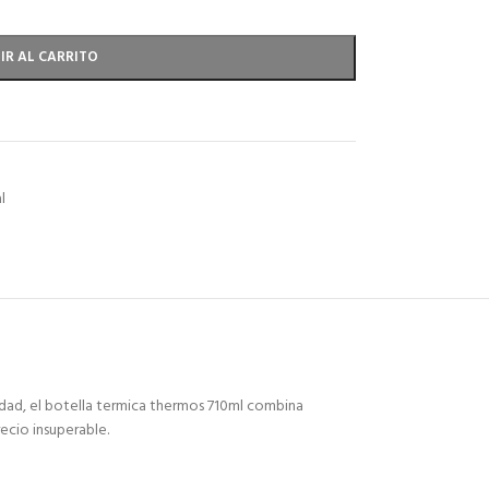
IR AL CARRITO
l
lidad, el botella termica thermos 710ml combina
ecio insuperable.