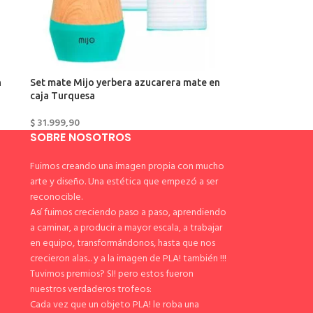
n
Set mate Mijo yerbera azucarera mate en
caja Turquesa
$
31.999,90
SOBRE NOSOTROS
Fuimos creando una imagen propia con mucho
arte y diseño. Una estética que empezó a ser
reconocible.
Así fuimos creciendo paso a paso, aprendiendo
a caminar, a producir a mayor escala, a trabajar
en equipo, transformándonos, hasta que nos
crecieron alas... y a la imagen de PLA! también !!!
Tuvimos premios? SI! pero estos fueron
nuestros verdaderos trofeos:
Cada vez que un objeto PLA! le roba una