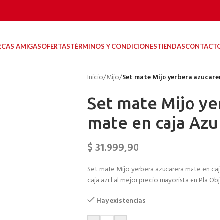
RCAS AMIGAS
OFERTAS
TÉRMINOS Y CONDICIONES
TIENDAS
CONTACT
Inicio
/
Mijo
/
Set mate Mijo yerbera azucare
Set mate Mijo ye
mate en caja Azu
$
31.999,90
Set mate Mijo yerbera azucarera mate en caja
caja azul al mejor precio mayorista en Pla Obj
Hay existencias