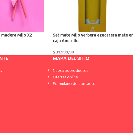
a madera Mijo X2
Set mate Mijo yerbera azucarera mate e
caja Amarillo
$
31.999,90
ENTE
MAPA DEL SITIO
s
Nuestros productos
Ofertas online
Formulario de contacto