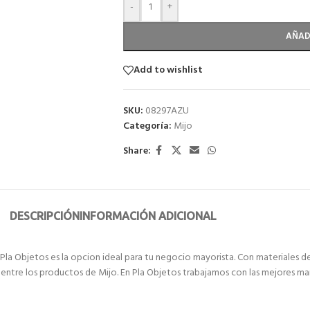
-
+
AÑAD
Add to wishlist
SKU:
08297AZU
Categoría:
Mijo
Share:
DESCRIPCIÓN
INFORMACIÓN ADICIONAL
la Objetos es la opcion ideal para tu negocio mayorista. Con materiales de
 entre los productos de Mijo. En Pla Objetos trabajamos con las mejores ma