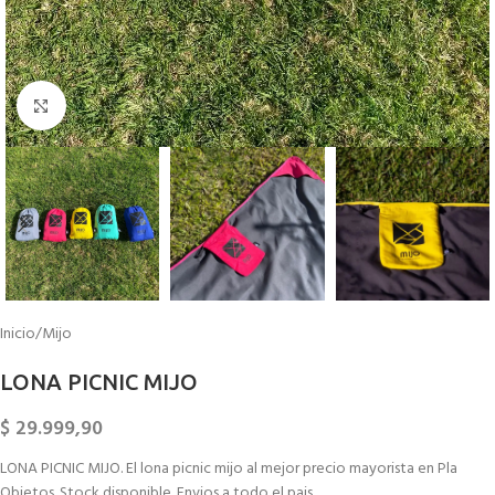
Click to enlarge
Inicio
/
Mijo
LONA PICNIC MIJO
$
29.999,90
LONA PICNIC MIJO. El lona picnic mijo al mejor precio mayorista en Pla
Objetos. Stock disponible. Envios a todo el pais.