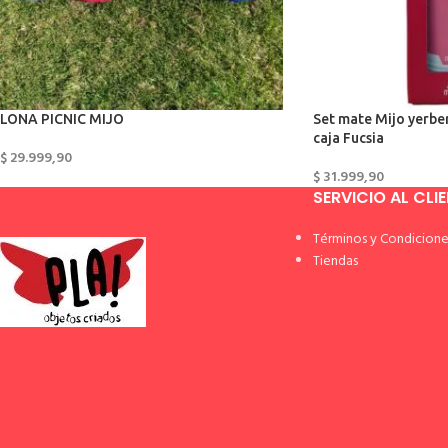
LONA PICNIC MIJO
Set mate Mijo yerbe
caja Fucsia
$
29.999,90
$
31.999,90
SERVICIO AL CLI
Términos y Condicione
Tiendas