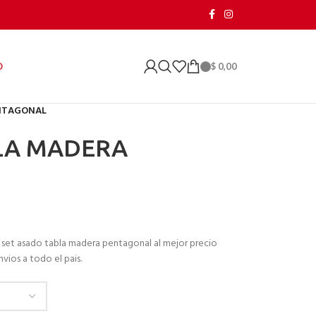
$
0,00
O
ENTAGONAL
LA MADERA
t asado tabla madera pentagonal al mejor precio
vios a todo el pais.