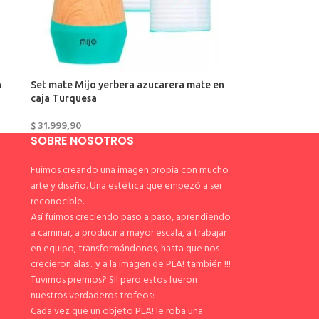
n
Set mate Mijo yerbera azucarera mate en
caja Turquesa
$
31.999,90
SOBRE NOSOTROS
Fuimos creando una imagen propia con mucho
arte y diseño. Una estética que empezó a ser
reconocible.
Así fuimos creciendo paso a paso, aprendiendo
a caminar, a producir a mayor escala, a trabajar
en equipo, transformándonos, hasta que nos
crecieron alas... y a la imagen de PLA! también !!!
Tuvimos premios? SI! pero estos fueron
nuestros verdaderos trofeos:
Cada vez que un objeto PLA! le roba una