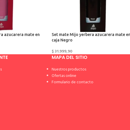
ra azucarera mate en
Set mate Mijo yerbera azucarera mate e
caja Negro
$
31.999,90
ENTE
MAPA DEL SITIO
s
Nuestros productos
Ofertas online
Formulario de contacto