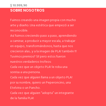
$
10.999,90
SOBRE NOSOTROS
Fuimos creando una imagen propia con mucho
arte y diseño. Una estética que empezó a ser
reconocible.
Así fuimos creciendo paso a paso, aprendiendo
a caminar, a producir a mayor escala, a trabajar
en equipo, transformándonos, hasta que nos
crecieron alas... y a la imagen de PLA! también !!!
Tuvimos premios? SI! pero estos fueron
nuestros verdaderos trofeos:
Cada vez que un objeto PLA! le roba una
sonrisa a una persona.
Cada vez que alguien llama a un objeto PLA!
por su nombre, quiero un Peperoncino, una
Etelvina o un Pancho.
Cada vez que alguien “adopta” un integrante
de la familia PLA!