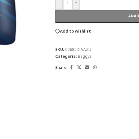
-
+
AÑAD
Add to wishlist
SKU:
02685DIAAZU
Categoría:
Baggys
Share: