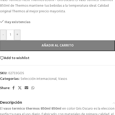
Vaso Termico H850 Thermos 850ml - Gris Oscuro. El vaso termico thermos
850ml de Thermos mantiene tus bebidas a la temperatura ideal. Calidad
original Thermos al mejor precio mayorista.
Hay existencias
-
+
AÑADIR AL CARRITO
Add to wishlist
SKU:
02733GOS
Categorías:
Selección internacional
,
Vasos
Share:
Descripción
El
vaso termico thermos 850ml 850ml
en color Gris Oscuro es la eleccion
perfecta para el uso diario. Fabricado con materiales de primera calidad, el