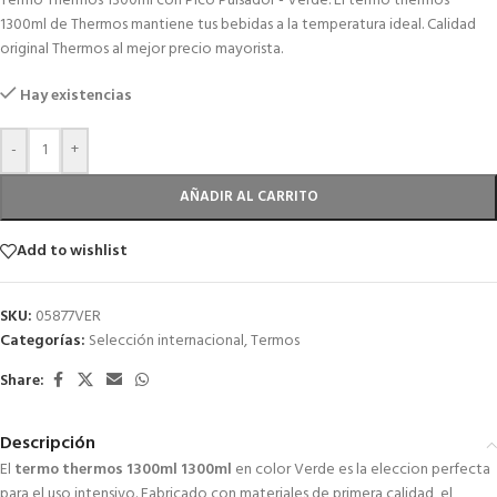
Termo Thermos 1300ml con Pico Pulsador - Verde. El termo thermos
1300ml de Thermos mantiene tus bebidas a la temperatura ideal. Calidad
original Thermos al mejor precio mayorista.
Hay existencias
-
+
AÑADIR AL CARRITO
Add to wishlist
SKU:
05877VER
Categorías:
Selección internacional
,
Termos
Share:
Descripción
El
termo thermos 1300ml 1300ml
en color Verde es la eleccion perfecta
para el uso intensivo. Fabricado con materiales de primera calidad, el