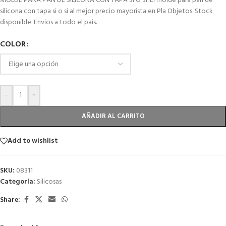
MOLDE PARA PAN DE SILICONA CON TAPA SI O SI. El molde para pan de
silicona con tapa si o si al mejor precio mayorista en Pla Objetos. Stock
disponible. Envios a todo el pais.
COLOR
-
+
AÑADIR AL CARRITO
Add to wishlist
SKU:
08311
Categoría:
Silicosas
Share: