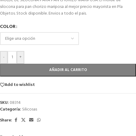
MOLDE DE SILOCONA PARA PAN CHORIZO MARIPOSA. El molde de
silocona para pan chorizo mariposa al mejor precio mayorista en Pla
Objetos. Stock disponible. Envios a todo el pais.
COLOR
-
+
AÑADIR AL CARRITO
Add to wishlist
SKU:
08314
Categoría:
Silicosas
Share: