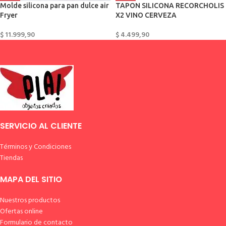
Molde silicona para pan dulce air
TAPON SILICONA RECORCHOLIS
Fryer
X2 VINO CERVEZA
$
11.999,90
$
4.499,90
SERVICIO AL CLIENTE
Términos y Condiciones
Tiendas
MAPA DEL SITIO
Nuestros productos
Ofertas online
Formulario de contacto