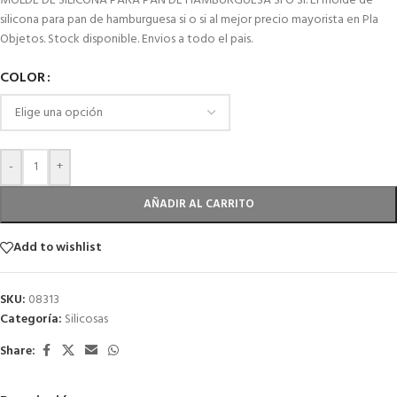
MOLDE DE SILICONA PARA PAN DE HAMBURGUESA SI O SI. El molde de
silicona para pan de hamburguesa si o si al mejor precio mayorista en Pla
Objetos. Stock disponible. Envios a todo el pais.
COLOR
-
+
AÑADIR AL CARRITO
Add to wishlist
SKU:
08313
Categoría:
Silicosas
Share: