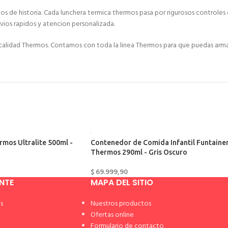
s de historia. Cada lunchera termica thermos pasa por rigurosos controles d
ios rapidos y atencion personalizada.
 calidad Thermos. Contamos con toda la linea Thermos para que puedas arm
rmos Ultralite 500ml -
Contenedor de Comida Infantil Funtaine
Thermos 290ml - Gris Oscuro
$
69.999,90
ENTE
MAPA DEL SITIO
s
Nuestros productos
Ofertas online
Formulario de contacto