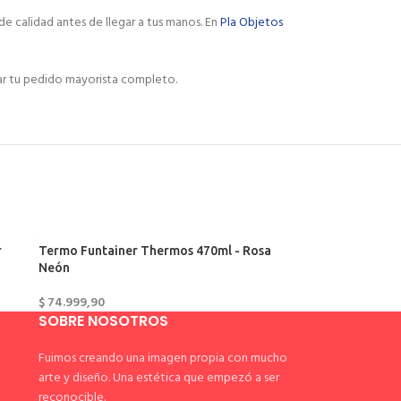
e calidad antes de llegar a tus manos. En
Pla Objetos
ar tu pedido mayorista completo.
r
Termo Funtainer Thermos 470ml - Rosa
Neón
$
74.999,90
SOBRE NOSOTROS
Fuimos creando una imagen propia con mucho
arte y diseño. Una estética que empezó a ser
reconocible.