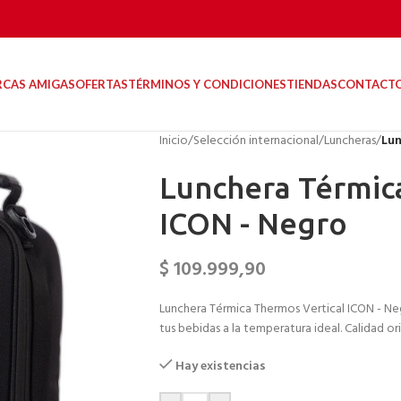
RCAS AMIGAS
OFERTAS
TÉRMINOS Y CONDICIONES
TIENDAS
CONTACT
Inicio
/
Selección internacional
/
Luncheras
/
Lun
Lunchera Térmic
ICON - Negro
$
109.999,90
Lunchera Térmica Thermos Vertical ICON - Ne
tus bebidas a la temperatura ideal. Calidad or
Hay existencias