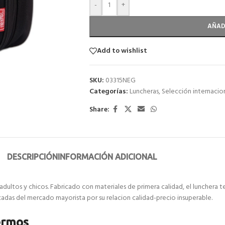
-
+
AÑAD
Add to wishlist
SKU:
03315NEG
Categorías:
Luncheras
,
Selección internacio
Share:
DESCRIPCIÓN
INFORMACIÓN ADICIONAL
adultos y chicos. Fabricado con materiales de primera calidad, el lunchera 
das del mercado mayorista por su relacion calidad-precio insuperable.
ermos