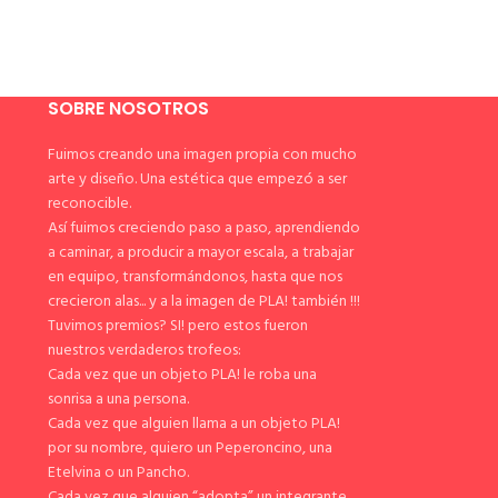
SOBRE NOSOTROS
Fuimos creando una imagen propia con mucho
arte y diseño. Una estética que empezó a ser
reconocible.
Así fuimos creciendo paso a paso, aprendiendo
a caminar, a producir a mayor escala, a trabajar
en equipo, transformándonos, hasta que nos
crecieron alas... y a la imagen de PLA! también !!!
Tuvimos premios? SI! pero estos fueron
nuestros verdaderos trofeos:
Cada vez que un objeto PLA! le roba una
sonrisa a una persona.
Cada vez que alguien llama a un objeto PLA!
por su nombre, quiero un Peperoncino, una
Etelvina o un Pancho.
Cada vez que alguien “adopta” un integrante