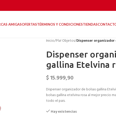
RCAS AMIGAS
OFERTAS
TÉRMINOS Y CONDICIONES
TIENDAS
CONTACT
Inicio
/
Pla! Objetos
/
Dispenser organizador d
Dispenser organi
gallina Etelvina 
$
15.999,90
Dispenser organizador de bolsas gallina Etelvi
bolsas gallina etelvina rosa al mejor precio m
todo el pais.
Hay existencias