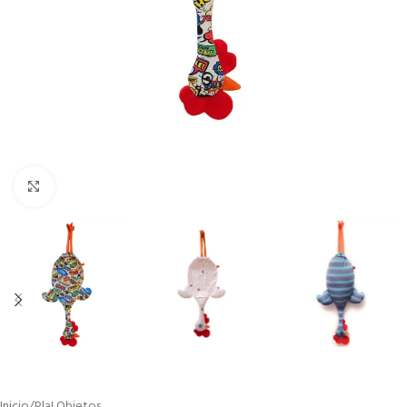
Click to enlarge
Inicio
/
Pla! Objetos