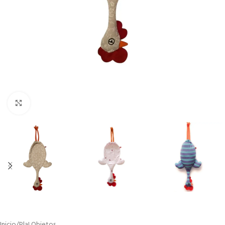
Click to enlarge
Inicio
/
Pla! Objetos