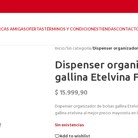
RCAS AMIGAS
OFERTAS
TÉRMINOS Y CONDICIONES
TIENDAS
CONTACT
Inicio
/
Sin categoría
/
Dispenser organizador 
Dispenser organi
gallina Etelvina 
$
15.999,90
Dispenser organizador de bolsas gallina Etelvi
gallina etelvina al mejor precio mayorista en 
Sin existencias
Add to wishlist