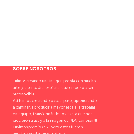
SOBRE NOSOTROS
Fuimos creando una imagen propia con mucho
arte y diseño. Una estética que empezó a ser
reconocible.
Así fuimos creciendo paso a paso, aprendiendo
a caminar, a producir a mayor escala, a trabajar
en equipo, transformándonos, hasta que nos
crecieron alas... y a la imagen de PLA! también !!!
Tuvimos premios? SI! pero estos fueron
nuestros verdaderos trofeos: