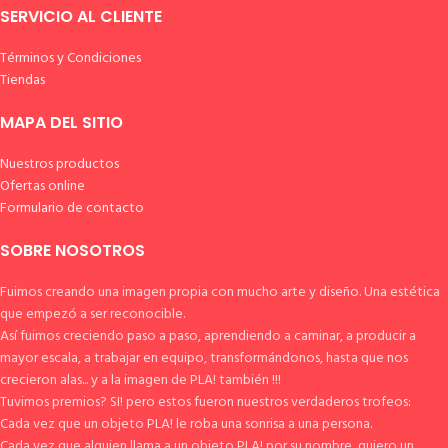
SERVICIO AL CLIENTE
Términos y Condiciones
Tiendas
MAPA DEL SITIO
Nuestros productos
Ofertas online
Formulario de contacto
SOBRE NOSOTROS
Fuimos creando una imagen propia con mucho arte y diseño. Una estética
que empezó a ser reconocible.
Así fuimos creciendo paso a paso, aprendiendo a caminar, a producir a
mayor escala, a trabajar en equipo, transformándonos, hasta que nos
crecieron alas... y a la imagen de PLA! también !!!
Tuvimos premios? SI! pero estos fueron nuestros verdaderos trofeos:
Cada vez que un objeto PLA! le roba una sonrisa a una persona.
Cada vez que alguien llama a un objeto PLA! por su nombre, quiero un