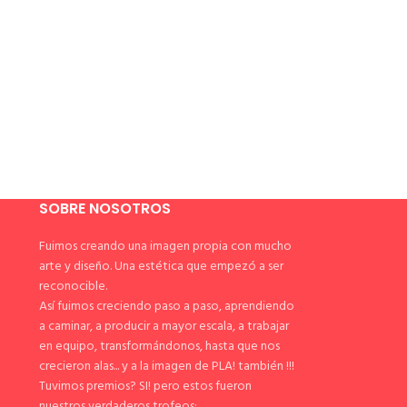
SOBRE NOSOTROS
Fuimos creando una imagen propia con mucho
arte y diseño. Una estética que empezó a ser
reconocible.
Así fuimos creciendo paso a paso, aprendiendo
a caminar, a producir a mayor escala, a trabajar
en equipo, transformándonos, hasta que nos
crecieron alas... y a la imagen de PLA! también !!!
Tuvimos premios? SI! pero estos fueron
nuestros verdaderos trofeos: