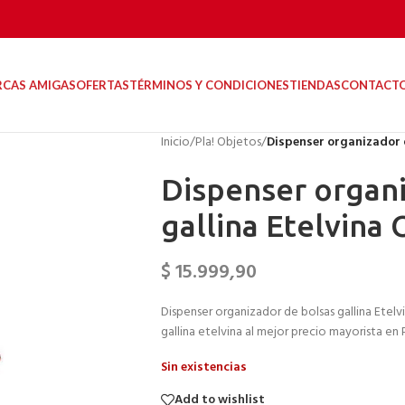
RCAS AMIGAS
OFERTAS
TÉRMINOS Y CONDICIONES
TIENDAS
CONTACT
Inicio
/
Pla! Objetos
/
Dispenser organizador d
Dispenser organi
gallina Etelvina 
$
15.999,90
Dispenser organizador de bolsas gallina Etelv
gallina etelvina al mejor precio mayorista en 
Sin existencias
Add to wishlist