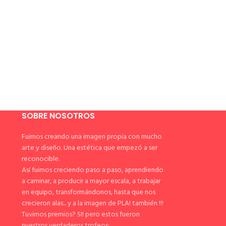
SOBRE NOSOTROS
Fuimos creando una imagen propia con mucho
arte y diseño. Una estética que empezó a ser
reconocible.
Así fuimos creciendo paso a paso, aprendiendo
a caminar, a producir a mayor escala, a trabajar
en equipo, transformándonos, hasta que nos
crecieron alas... y a la imagen de PLA! también !!!
Tuvimos premios? SI! pero estos fueron
nuestros verdaderos trofeos: