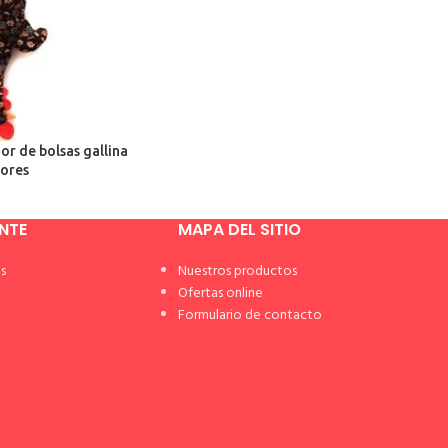
r de bolsas gallina
lores
ENTE
MAPA DEL SITIO
s
Nuestros productos
Ofertas online
Formulario de contacto