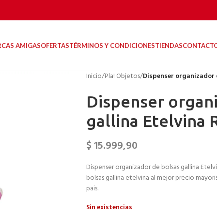
RCAS AMIGAS
OFERTAS
TÉRMINOS Y CONDICIONES
TIENDAS
CONTACT
Inicio
/
Pla! Objetos
/
Dispenser organizador 
Dispenser organi
gallina Etelvina
$
15.999,90
Dispenser organizador de bolsas gallina Etelv
bolsas gallina etelvina al mejor precio mayori
pais.
Sin existencias