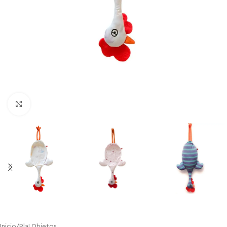
Click to enlarge
Inicio
/
Pla! Objetos