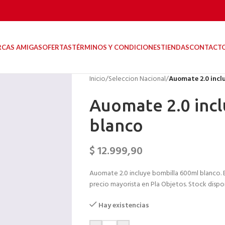
RCAS AMIGAS
OFERTAS
TÉRMINOS Y CONDICIONES
TIENDAS
CONTACT
Inicio
/
Seleccion Nacional
/
Auomate 2.0 incl
Auomate 2.0 inc
blanco
$
12.999,90
Auomate 2.0 incluye bombilla 600ml blanco. E
precio mayorista en Pla Objetos. Stock disponi
Hay existencias