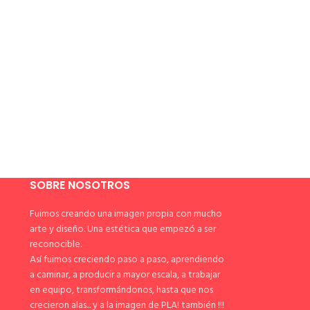
SOBRE NOSOTROS
Fuimos creando una imagen propia con mucho
arte y diseño. Una estética que empezó a ser
reconocible.
Así fuimos creciendo paso a paso, aprendiendo
a caminar, a producir a mayor escala, a trabajar
en equipo, transformándonos, hasta que nos
crecieron alas... y a la imagen de PLA! también !!!